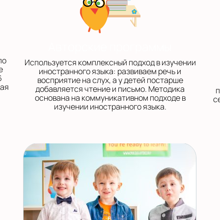
Авторские программы
по
Используется комплексный подход в изучении
е
иностранного языка: развиваем речь и
6
восприятие на слух, а у детей постарше
щая
добавляется чтение и письмо. Методика
п
основана на коммуникативном подходе в
с
изучении иностранного языка.