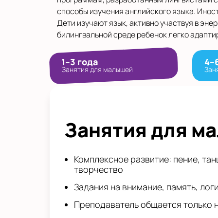
способы изучения английского языка. Инос
Дети изучают язык, активно участвуя в эне
билингвальной среде ребенок легко адапти
1–3 года
4–
Занятия для малышей
Зан
Занятия для м
Комплексное развитие: пение, тан
творчество
Задания на внимание, память, лог
Преподаватель общается только 