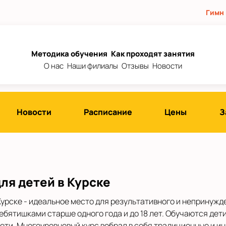
Гимн
Методика обучения
Как проходят занятия
О нас
Наши филиалы
Отзывы
Новости
Новости
Расписание
Цены
З
ля детей в Курске
Курске - идеальное место для результативного и непринужд
бятишками старше одного года и до 18 лет. Обучаются дет
ети. Многоуровневый курс вобрал в себя традиционные и и