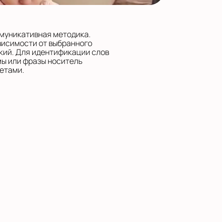
ммуникативная методика.
висимости от выбранного
кий. Для идентификации слов
мы или фразы носитель
етами.