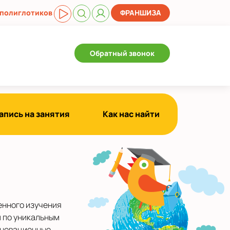
 полиглотиков
ФРАНШИЗА
Обратный звонок
апись на занятия
Как нас найти
енного изучения
и по уникальным
нновационные