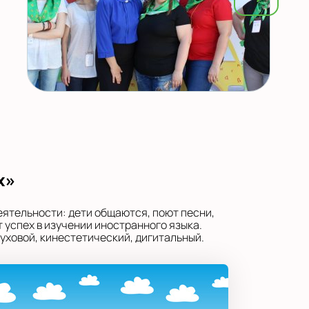
х»
еятельности: дети общаются, поют песни,
 успех в изучении иностранного языка.
уховой, кинестетический, дигитальный.