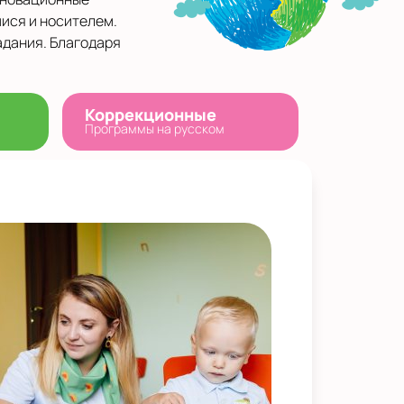
ися и носителем.
адания. Благодаря
Коррекционные
Программы на русском