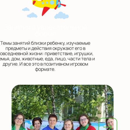
Занятия в увлекательной
форме
Темы занятий близки ребенку, изучаемые
предметы и действия окружают его в
овседневной жизни: приветствие, игрушки,
емья, дом, животные, еда, лицо, части тела и
другие. И все это в позитивном игровом
формате.