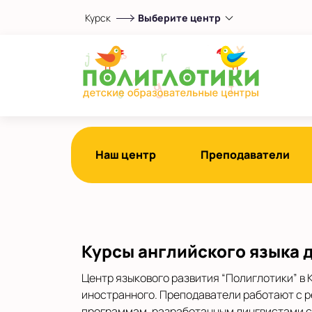
Курск
Выберите центр
Выберите центр
на Косухина
Показать на карте
Выбрать другой город
Наш центр
Преподаватели
Курсы английского языка д
Центр языкового развития “Полиглотики” в 
иностранного. Преподаватели работают с ре
программам, разработанным лингвистами с