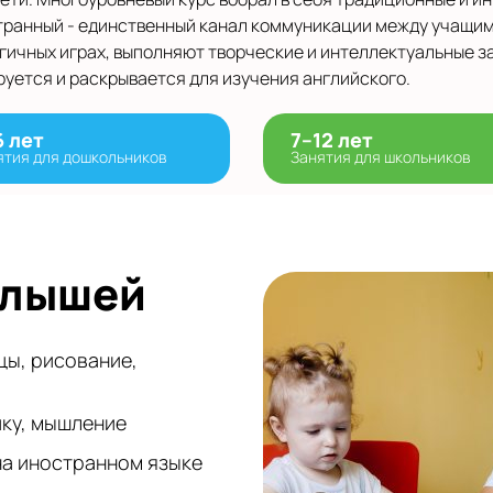
транный - единственный канал коммуникации между учащим
ргичных играх, выполняют творческие и интеллектуальные з
руется и раскрывается для изучения английского.
6 лет
7–12 лет
ятия для дошкольников
Занятия для школьников
алышей
цы, рисование,
ику, мышление
на иностранном языке