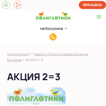
ФРАНШИЗА
на Косухина
Выберите центр
8(920)705-
на Косухина
55-
Показать на карте
75
/
Полиглотики™
Новости Полиглотиков в Курске на
Выбрать другой город
/
Косухина
АКЦИЯ 2=3
АКЦИЯ 2=3