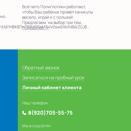
Всё лето Полиглотики работают,
чтобы Ваш ребёнок провёл каникулы
но,
весело, играя и с пользой!
Предлагаем на выбор три тем...
ment/d/1HBKBTwTB8zOSaM94V0sw6Xktn8kkZGJ8...
Подробнее →
Обратный звонок
Записаться на пробный урок
Личный кабинет клиента
Наш телефон:
8(920)705-55-75
Мы в соцсетях: