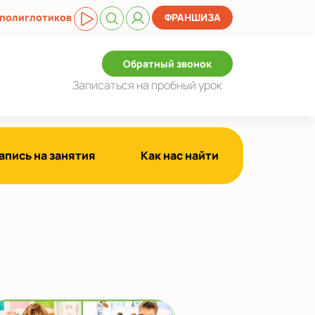
 полиглотиков
ФРАНШИЗА
Обратный звонок
Записаться
на пробный урок
апись на занятия
Как нас найти