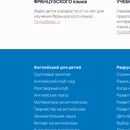
ФРАНЦУЗСКОГО языка
УЧЕБ
Ждём деток в возрасте от 4х лет для
Уважа
изучения Французского языка!...
предло
Подробнее →
интере
языка 
Подро
Английский для детей
Разру
Групповые занятия
О ранн
Английский клуб-сад
Языки
Разговорный клуб
Когда 
Английский театр
Развит
Математика на английском
Развит
Творчество на английском
Разви
Занимательная наука
Дети б
Фитнес на английском
Выбор
Английская литература
Летний