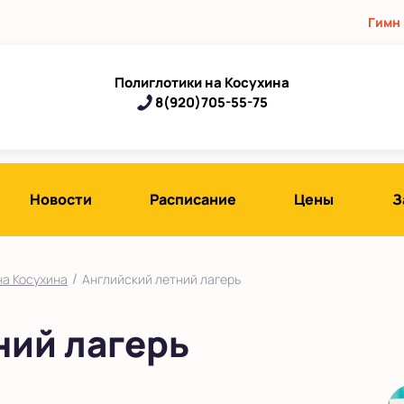
Гимн
Полиглотики на Косухина
8(920)705-55-75
Новости
Расписание
Цены
З
/
на Косухина
Английский летний лагерь
ний лагерь