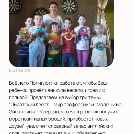
8 мая 2019
Всё лето Полиглотики работают, чтобы Ваш
ребёнок провёл каникулы весело, играя и с
пользой! Предлагаем на выбор три темы:
"Пиратский Квест", "Мир профессий" и "Маленькие
Эйнштейны"! Уверены, что Ваш ребёнок получит
море позитивных эмоций, приобретет новых
друзей, увеличит словарный запас английских
слов, подтянет грамматику, и, обязательно,