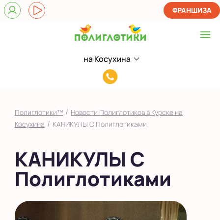
ФРАНШИЗА
на Косухина
Выберите центр
8(920)705-
на Косухина
55-
Показать на карте
75
/
Полиглотики™
Новости Полиглотиков в Курске на
Выбрать другой город
/
Косухина
КАНИКУЛЫ С Полиглотиками
КАНИКУЛЫ С
Полиглотиками